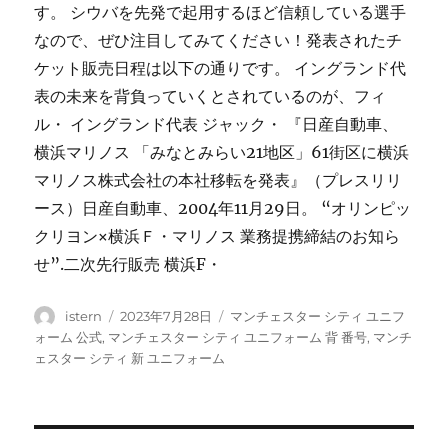
す。 シウバを先発で起用するほど信頼している選手
なので、ぜひ注目してみてください！発表されたチ
ケット販売日程は以下の通りです。 イングランド代
表の未来を背負っていくとされているのが、フィ
ル・ イングランド代表 ジャック・ 『日産自動車、
横浜マリノス 「みなとみらい21地区」61街区に横浜
マリノス株式会社の本社移転を発表』（プレスリリ
ース）日産自動車、2004年11月29日。 “オリンピッ
クリヨン×横浜Ｆ・マリノス 業務提携締結のお知ら
せ”.二次先行販売 横浜F・
投
投
タ
istern
2023年7月28日
マンチェスター シティ ユニフ
稿
稿
グ
ォーム 公式
,
マンチェスター シティ ユニフォーム 背 番号
,
マンチ
者
日:
ェスター シティ 新 ユニフォーム