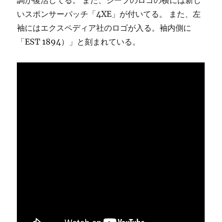
調が復活してる。 また、ジープのロゴの横には新し
いスポンサーパッチ「4XE」が付いてる。 また、左
袖にはエクスペディア社のロゴが入る。袖内側に
「EST 1894）」と刻まれている。