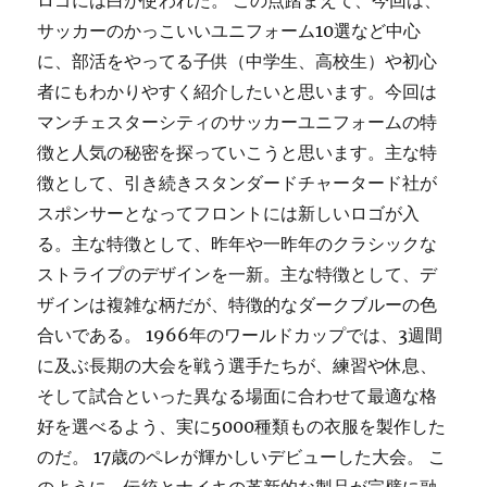
ロゴには白が使われた。 この点踏まえて、今回は、
サッカーのかっこいいユニフォーム10選など中心
に、部活をやってる子供（中学生、高校生）や初心
者にもわかりやすく紹介したいと思います。今回は
マンチェスターシティのサッカーユニフォームの特
徴と人気の秘密を探っていこうと思います。主な特
徴として、引き続きスタンダードチャータード社が
スポンサーとなってフロントには新しいロゴが入
る。主な特徴として、昨年や一昨年のクラシックな
ストライプのデザインを一新。主な特徴として、デ
ザインは複雑な柄だが、特徴的なダークブルーの色
合いである。 1966年のワールドカップでは、3週間
に及ぶ長期の大会を戦う選手たちが、練習や休息、
そして試合といった異なる場面に合わせて最適な格
好を選べるよう、実に5000種類もの衣服を製作した
のだ。 17歳のペレが輝かしいデビューした大会。 こ