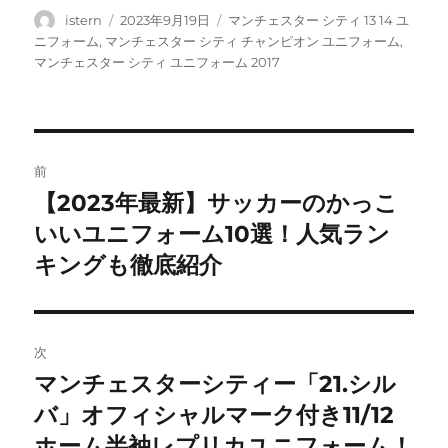
投
投
タ
istern
2023年9月19日
マンチェスター シティ 13 14 ユ
稿
稿
グ
ニフォーム
,
マンチェスター シティ チャンピオン ユニフォーム
,
者
日:
マンチェスター シティ ユニフォーム 2017
投
前
稿
【2023年最新】サッカーのかっこ
前
の
いいユニフォーム10選！人気ラン
ナ
投
キングも徹底紹介
ビ
稿:
ゲ
次
ー
マンチェスターシティー「21.シル
次
シ
の
バ」オフィシャルマーク付き11/12
投
ョ
ホーム半袖レプリカユニフォーム！