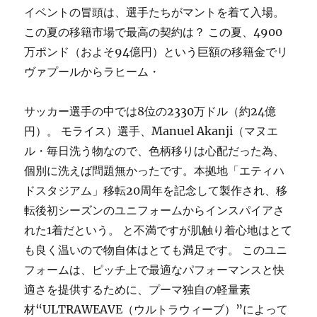
イベントの冒頭は、選手たちがマントを着て入場。
この夏の移籍市場で最高の契約は？ この夏、4900
万ポンド（およそ94億円）という巨額の移籍金でリ
ヴァプールからラヒーム・
サッカー選手の中では8位の2330万ドル（約24億
円）。 モライス）選手、Manuel Akanji（マヌエ
ル・毎日洗う物なので、色柄移りは心配だった為、
個別に洗えば問題無かったです。本拠地「エティハ
ドスタジアム」移転20周年を記念して製作され、移
転後初シーズンのユニフォームからインスパイアさ
れた1着だという。 と不満ですが肌触り着心地はとて
も良く温いので物自体はとても満足です。 このユニ
フォームは、ピッチ上で最適なパフォーマンスと快
適さを提供するために、プーマ独自の軽量素
材“ULTRAWEAVE（ウルトラウィーブ）”によって