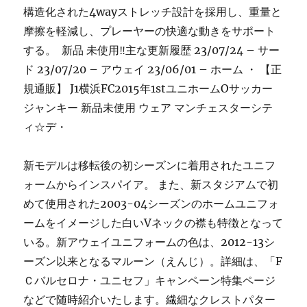
構造化された4wayストレッチ設計を採用し、重量と
摩擦を軽減し、プレーヤーの快適な動きをサポート
する。 ️ 新品 未使用‼主な更新履歴 23/07/24 – サー
ド 23/07/20 – アウェイ 23/06/01 – ホーム ・ 【正
規通販】 J1横浜FC2015年1stユニホームOサッカー
ジャンキー 新品未使用 ウェア マンチェスターシテ
ィ☆デ・
新モデルは移転後の初シーズンに着用されたユニフ
ォームからインスパイア。 また、新スタジアムで初
めて使用された2003-04シーズンのホームユニフォ
ームをイメージした白いVネックの襟も特徴となって
いる。新アウェイユニフォームの色は、2012-13シ
ーズン以来となるマルーン（えんじ）。詳細は、「F
Ｃバルセロナ・ユニセフ」キャンペーン特集ページ
などで随時紹介いたします。繊細なクレストパター