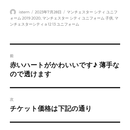
投
投
タ
istern
2023年7月28日
マンチェスター シティ ユニフ
稿
稿
グ
ォーム 2019 2020
,
マンチェスター シティ ユニフォーム 子供
,
マ
者
日:
ンチェスターシティ a 12 13 ユニフォーム
投
前
稿
赤いハートがかわいいです♪ 薄手な
前
の
ので透けます
ナ
投
ビ
稿:
ゲ
次
チケット価格は下記の通り
次
ー
の
シ
投