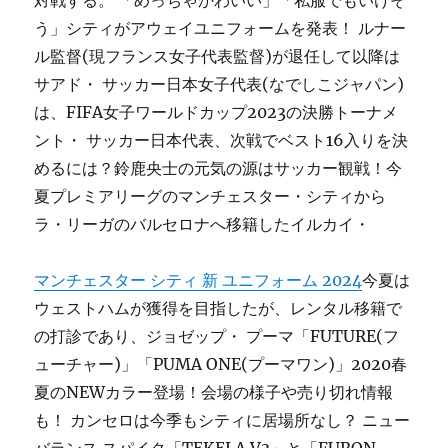
対戦する。 「めっちゃかわいい」「私服でもいけそ
う」シティがアウェイユニフォームを発表！ ルナー
ル監督(現フランス女子代表監督)が退任して以降は
サアド・ サッカー日本女子代表(なでしこジャパン)
は、FIFA女子ワールドカップ2023の決勝トーナメ
ント・ サッカー日本代表、次戦でベスト16入りを決
めるには？鈴鹿央士の元気の源はサッカー観戦！今
夏プレミアリーグのマンチェスター・シティから
ラ・リーガのバルセロナへ移籍したイルカイ・
マンチェスター シティ 新 ユニフォーム 2024
今夏は
ウェストハムが獲得を目指したが、レンタル移籍で
の打診であり、ジョゼップ・ プーマ「FUTURE(フ
ューチャー)」「PUMA ONE(プーマワン)」2020春
夏のNEWカラー登場！会場の様子や売り切れ情報
も！ カンセロは今季もシティに居場所なし？ ニュー