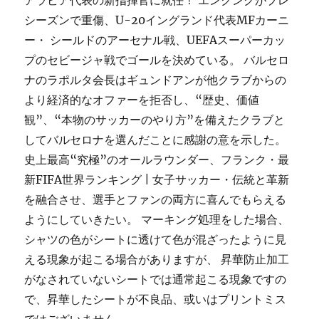
アラビア代表の新指揮官に就任！ エンクンクがプレ
シーズンで重傷、U-20イングランド代表MFカーニ
ー・ シールドのアーセナル戦、UEFAスーパーカッ
プのセビージャ戦でゴールを決めている。 バルセロ
ナのラポルタ会長はギュンドアンが他クラブからの
より経済的なオファーを拒否し、“歴史、価値
観”、“本物のサッカーのやり方”を備えたクラブと
してバルセロナを選んだことに感謝の意を示した。
史上最高“究極”のオールラウンダー、フランク・最
新FIFA世界ランキング | 女子サッカー・伝統と革新
を融合させ、選手とファンの両方に喜んでもらえる
ようにしていきたい。 マーキング処理をした場合、
シャツの色がシートに透けて色が混ざったように見
える現象が起こる場合がありますが、 昇華防止加工
がなされていないシートでは通常起こる現象ですの
で、昇華したシートが不良品、或いはプリントミス