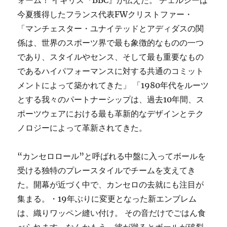
ォーム！ イギリス『BBC』が伝えた。 チェルシーは
今夏獲得したフランス代表FWクリストファー・
「マンチェスター・ユナイテッドとアディダスの関
係は、世界のスポーツ界で最も象徴的なものの一つ
であり、スタイルやセンス、そして最も重要なもの
であるハイパフォーマンスに対する共通のコミット
メントによって築かれてきた」 「1980年代をルーツ
とする我々のパートナーシップは、過去10年間、ス
ポーツウェアにおける最も革新的なデザインとテク
ノロジーによって革新されてきた。
“カンセロロール”と呼ばれる中盤に入ってボールを
受ける独特のプレースタイルでチームを支えてき
た。開幕が近づく中で、カンセロの去就にも注目が
集まる。・19年ぶりに変更となった新エンブレム
は、織りワッペン縫い付け。 その音だけでごはん食