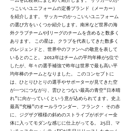
ームを比較表にまとめて紹介します。 サッカーのか
っこいいユニフォームの定番ブランド（メーカー）
を紹介します。 サッカーのかっこいいユニフォーム
の選び方をいくつか紹介します。南米など世界の海
外クラブチームやJリーグのチームを含めると数多く
あります。 この星は、クラブを代表してきた数多く
のレジェンドと、世界中のファンへの敬意を表して
いるとのこと。 2012年はチームの平均年棒が5位で
したが、年々の選手補強で昨年は世界で最も高い平
均年棒のチームとなりました。 このコンセプトに
は、ひとりひとりの選手やサポーターが見てきた空
が一つにつながり、雲ひとつない最高の青空“日本晴
れ”に向かっていくという意が込められてます。史上
最高“究極”のオールラウンダー、フランク・ その赤
に、ジグザグ模様の斜めのストライプがボディー全
体に入ってモダンな感じに仕上がってる。 25日、マ