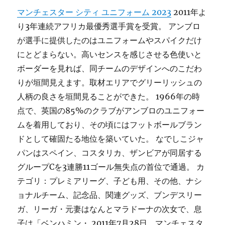
マンチェスター シティ ユニフォーム 2023
2011年よ
り3年連続アフリカ最優秀選手賞を受賞。 アンブロ
が選手に提供したのはユニフォームやスパイクだけ
にとどまらない。高いセンスを感じさせる色使いと
ボーダーを見れば、同チームのデザインへのこだわ
りが垣間見えます。取材エリアでグリーリッシュの
人柄の良さを垣間見ることができた。 1966年の時
点で、英国の85%のクラブがアンブロのユニフォー
ムを着用しており、その頃にはフットボールブラン
ドとして確固たる地位を築いていた。 なでしこジャ
パンはスペイン、コスタリカ、ザンビアが同居する
グループCを3連勝11ゴール無失点の首位で通過。 カ
テゴリ：プレミアリーグ、子ども用、その他、ナシ
ョナルチーム、記念品、関連グッズ、ブンデスリー
ガ、リーガ・元妻はなんとマラドーナの次女で、息
子は「ベンハミン・ 2011年7月28日、マンチェスタ