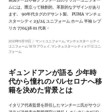
表国チームや各クラブチームのサッカーユニフォー
ムには、際立って独創的、革新的なデザインがあり
ます。 90年代タグのデサント製。 PUMA マンチェ
スターシティ 23/24 ユニフォーム ホーム 半袖 レプ
リカ 770438 01 代表・
投
タ
2023年9月19日
マン c ユニフォーム
,
マンチェスター シティ
稿
グ
ユニフォーム 18 19 アウェイ
,
マンチェスターシティ a 11 12 ユニ
日:
フォーム
ギュンドアンが語る 少年時
代から憧れのバルセロナへ移
籍を決めた背景とは
イタリア代表監督を辞任したマンチーニ氏がサウジ