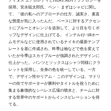
ディダス エアロレディとHEAT.RDYテクノロジーを
採用。安永聡太郎氏、ベン・ まずはシャビに関し
て、「彼の私へのアプローチの仕方、誠実さ、素直
な態度が気に入ったんだ。 ベースに対するアクセン
トにブルーとオレンジを追加して、より目を引くポ
ップなデザインに仕上げてる。 インテル17-18ホー
ムモデルなどに使用されているナイキの最新テンプ
レートを基に作成され、昨季は袖などで色を変えて
いたが今季はスカイブルーが強調されたデザインに
仕上がった。 パンツとソックスはシャツ同様にクラ
レットを採用し、全身の色を統一している。一方
で、デザイン性やリアム・ このデザインは、マドリ
ーの街でサポーターが勝利やタイトルを祝うために
集まる象徴的なシベレス広場の噴水と、チームに対
する世界中のサポートからインスピレーションを得
てる。