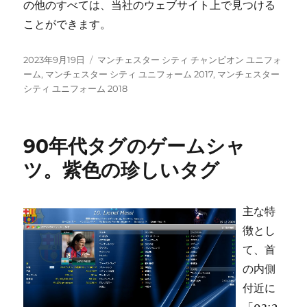
の他のすべては、当社のウェブサイト上で見つける
ことができます。
投
タ
2023年9月19日
マンチェスター シティ チャンピオン ユニフォ
稿
グ
ーム
,
マンチェスター シティ ユニフォーム 2017
,
マンチェスター
日:
シティ ユニフォーム 2018
90年代タグのゲームシャ
ツ。紫色の珍しいタグ
主な特
徴とし
て、首
の内側
付近に