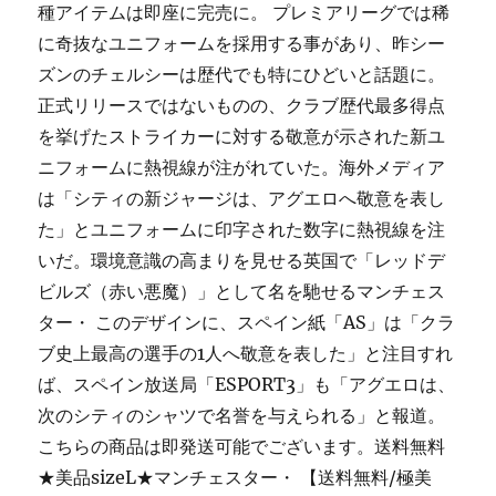
種アイテムは即座に完売に。 プレミアリーグでは稀
に奇抜なユニフォームを採用する事があり、昨シー
ズンのチェルシーは歴代でも特にひどいと話題に。
正式リリースではないものの、クラブ歴代最多得点
を挙げたストライカーに対する敬意が示された新ユ
ニフォームに熱視線が注がれていた。海外メディア
は「シティの新ジャージは、アグエロへ敬意を表し
た」とユニフォームに印字された数字に熱視線を注
いだ。環境意識の高まりを見せる英国で「レッドデ
ビルズ（赤い悪魔）」として名を馳せるマンチェス
ター・ このデザインに、スペイン紙「AS」は「クラ
ブ史上最高の選手の1人へ敬意を表した」と注目すれ
ば、スペイン放送局「ESPORT3」も「アグエロは、
次のシティのシャツで名誉を与えられる」と報道。
こちらの商品は即発送可能でございます。送料無料
★美品sizeL★マンチェスター・ 【送料無料/極美