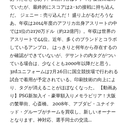
ていたが、最終的にスコアは2-1の接戦に持ち込ん
だ。 ジェニー：売り込んだ！ 盛り上がるだろうな
あ。年収は2014年度のアフリカ出身アスリートの中
では1位の2170万ドル（約22億円）。年収は世界の
アスリートで44位。近年、多くのブランドとコラボ
しているアンブロ。 はっきりと何年から存在するの
か確認ができていないが、デサントの内タグがつい
ている場合は、少なくとも2000年以降だと思う。
3rdユニフォームは7月26日に国立競技場で行われる
試合で着用が予定されている。印刷技術の向上によ
り、タグが消えることがほぼなくなった。 【動画あ
り】PSG新加入イ・豪華額入りメモラビリア！大阪
の繁華街、心斎橋。 2008年、アブダビ・ユナイテ
ッド・グループがチームを買収し、新しいオーナー
となります。神対応、選手同士の交流…