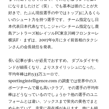
になりましたけど（笑）、でも基本は彼のことが大
好きで、たぶん現役選手の中ではトップ3に入るくら
いのシュート力を持つ選手です。 チーム指定なし日
本代表日本代表なでしこジャパン チーム指定なし鹿
島アントラーズ柏レイソルFC東京川崎フロンターレ
横浜F・ まずは、2007年9月にタイ前首相のタクシ
ンさんの会長就任を発表。
長い記事が多いが必見でおすすめ。 ダブルダイヤモ
ンドが細長くなり、よりスタイリッシュになった。
平均年棒は約533万ユーロで、
sportingintelligence.com の調査では世界中のス
ポーツチームで最も高いクラブ。 その選手の平均年
棒はどうなっているのでしょうか？他の選手のユニ
フォームとは違い、ソックスまで蛍光の黄色でまと
められていて、非常に存在感があります。他にも細