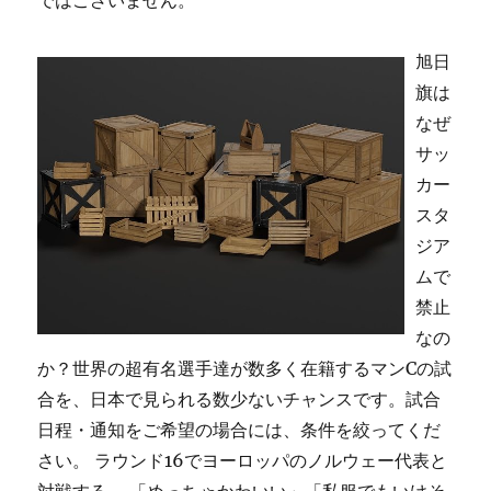
ではございません。
旭日
旗は
なぜ
サッ
カー
スタ
ジア
ムで
禁止
なの
か？世界の超有名選手達が数多く在籍するマンCの試
合を、日本で見られる数少ないチャンスです。試合
日程・通知をご希望の場合には、条件を絞ってくだ
さい。 ラウンド16でヨーロッパのノルウェー代表と