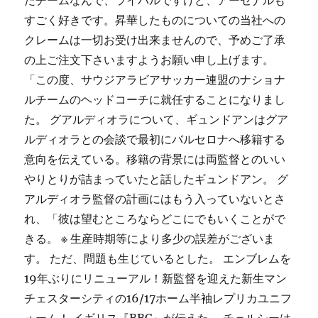
たチームなんで、ライバルですけど、アーセナルも
すごく好きです。昇華したものについての当社への
クレームは一切お受け出来ませんので、予めご了承
の上ご注文下さいますようお願い申し上げます。
「この度、サウジアラビアサッカー連盟のナショナ
ルチームのヘッドコーチに就任することになりまし
た。 グアルディオラについて、ギュンドアンはグア
ルディオラとの会談で最初にバルセロナへ移籍する
意向を伝えている。移籍の背景には両監督とのいい
やりとりが詰まっていたと話したギュンドアン。 グ
アルディオラ監督の計画にはもう入っていないとさ
れ、「彼は望むところならどこにでもいくことがで
きる。 ※ 生産時期等により多少の誤差がございま
す。 ただ、問題も生じているとした。 エンブレムを
19年ぶりにリニューアル！新監督を迎えた新生マン
チェスターシティの16/17ホーム半袖レプリカユニフ