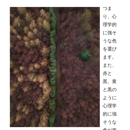
つま
り、心
理学的
に強そ
うな色
を選び
ます。
また、
赤と
黒、黄
と黒の
ように
心理学
的に強
そうな