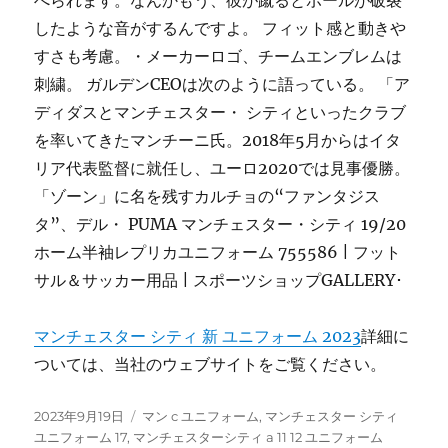
べられます。なんかもう、彼が蹴るとボールが破裂
したような音がするんですよ。 フィット感と動きや
すさも考慮。・メーカーロゴ、チームエンブレムは
刺繍。 ガルデンCEOは次のように語っている。 「ア
ディダスとマンチェスター・ シティといったクラブ
を率いてきたマンチーニ氏。2018年5月からはイタ
リア代表監督に就任し、ユーロ2020では見事優勝。
「ゾーン」に名を残すカルチョの“ファンタジス
タ”、デル・ PUMA マンチェスター・シティ 19/20
ホーム半袖レプリカユニフォーム 755586 | フット
サル＆サッカー用品 | スポーツショップGALLERY･
マンチェスター シティ 新 ユニフォーム 2023
詳細に
ついては、当社のウェブサイトをご覧ください。
投
タ
2023年9月19日
マン c ユニフォーム
,
マンチェスター シティ
稿
グ
ユニフォーム 17
,
マンチェスターシティ a 11 12 ユニフォーム