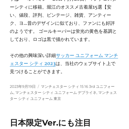
ーシティに移籍。堀江のオススメ古着屋15選【安
い、値段、評判、ビンテージ、雑貨、アンティー
ク、ヨ…昔のデザインに似ており、ファンにも好評
のようです。 ゴールキーパーは蛍光の黄色を基調と
しており、ロゴは黒で描かれています。
その他の興味深い詳細
サッカー ユニフォーム マンチ
ェスター シティ 2023
は、当社のウェブサイト上で
見つけることができます。
投
タ
2023年9月19日
マンチェスター シティ 15 16 3rd ユニフォー
稿
グ
ム
,
マンチェスター シティ ユニフォーム デブライネ
,
マンチェス
日:
ター シティ ユニフォーム 東京
日本限定Ver.にも注目