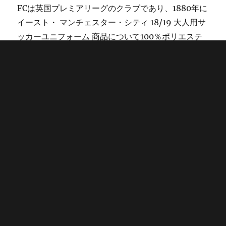
FCは英国プレミアリーグのクラブであり、1880年に
イースト・ マンチェスター・シティ 18/19 大人用サ
ッカーユニフォーム 商品について100％ポリエステ
ルノンブランド品ですメーカーロゴ等は入っていま
せん半袖サッカーユニフォームマンチェスター・
その他の興味深い詳細
マンチェスター シティ ユニフ
ォーム
は、当社のウェブサイト上で見つけることが
できます。
投
タ
2022年1月9日
マンチェスター シティ ユニフォーム コミュニ
稿
グ
ティ シールド
,
マンチェスターシティ ユニフォーム バロテッリ
,
日:
マンチェスターシティに似てるユニフォーム
2021 2022 マンチエスタ－シティ ユニフォーム
Proudly
powered by WordPress