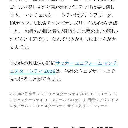
ゴールを楽しんだと言われたバロテッリは実に嬉し
そう。 マンチェスター・シティはプレミアリーグ、
FAカップ、UEFAチャンピオンズリーグの3冠を達成
した。 お持ちの服と着丈/身幅をご比較の上ご検討い
ただくと正確です。 なんて思うかもしれませんが大
丈夫です。
その他の興味深い詳細
サッカー ユニフォーム マンチ
ェスター シティ 2024
は、当社のウェブサイト上で
見つけることができます。
投
タ
2023年7月28日
マンチェスター シティ 14 15 ユニフォーム
,
マ
稿
グ
ンチェスターシティ ユニフォーム バロテッリ
,
日産ジャパン イン
日:
スタグラム マンチェスターシティ サイン入りユニフォーム