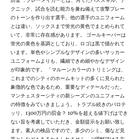
罰金”. プレーメイカーとは、秀でたパススキル、テ
クニック、試合を読む能力を兼ね備えて攻撃プレー
のトーンを作り出す選手。他の選手のユニフォーム
とは違い、ソックスまで蛍光の黄色でまとめられて
いて、非常に存在感があります。 ゴールキーパーは
蛍光の黄色を基調としており、ロゴは黒で描かれて
います。単色やシンプルなデザインの多いサッカー
ユニフォームよりも、繊細できめ細やかなデザイン
が印象的です。 「マルーンカラーのトリミングは、
これまでのシティのホームキットの多くに見られた
象徴的な色であるため、重要なディテールだった。
マンチェスターシティの新シーズンのユニフォーム
の特徴をみていきましょう。 トラブル続きのバロテ
ッリ、1300万円の罰金？ 10%を超える値下げはでき
ない旨を考慮していただき、金額提示をお願い致し
ます。素人の検品ですので、多少のシミ、傷など見