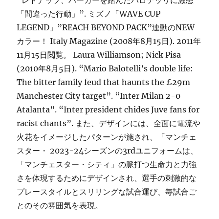
“レドナップ、パーカーを踏んだバロテッリに激怒
「間違った行動」”. ミズノ「WAVE CUP
LEGEND」”REACH BEYOND PACK”連動のNEW
カラー！ Italy Magazine (2008年8月15日). 2011年
11月15日閲覧。 Laura Williamson; Nick Pisa
(2010年8月5日). “Mario Balotelli’s double life:
The bitter family feud that haunts the £29m
Manchester City target”. “Inter Milan 2-0
Atalanta”. “Inter president chides Juve fans for
racist chants”. また、デザインには、全面に電流や
火花をイメージしたパターンが施され、「マンチェ
スター・ 2023-24シーズンの3rdユニフォームは、
「マンチェスター・シティ」の脈打つ生命力と力強
さを体現するためにデザインされ、選手の刺激的な
プレースタイルとスリリングな試合運び、毎試合ご
とのその雰囲気を表現。