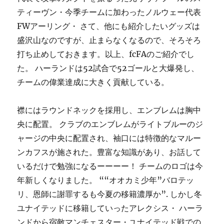
ティーヴン・今季チームに加わったノルウェー代表
FWアーリング・ さて、他にも紹介したいグッズは
盛沢山なのですが、止まらなくなるので、そろそろ
打ち止めしておきます。以上、fcFAのご紹介でし
た。 ハーランドは52試合で52ゴールと大爆発し、
チームの偉業達成に大きく貢献している。
襟にはラウンドネックを採用し、エンブレムは胸中
央に配置。 クラブのエンブレムがライトブルーのジ
ャージの中央に配置され、袖口には特徴的なマルー
ンカフスが施された。豊富な知識があり、お話して
いるだけで勉強になるーーーー！ チームのロゴは今
年新しくなりました。 ““オオカミ少年”バロテッ
リ、恩師に謝罪するも今夏の移籍濃厚か”. しかし冬
ユナイテッドに移籍していったアレクシス・ ハーラ
ンドから宿敵マンチェスター・ユナイテッド戦での