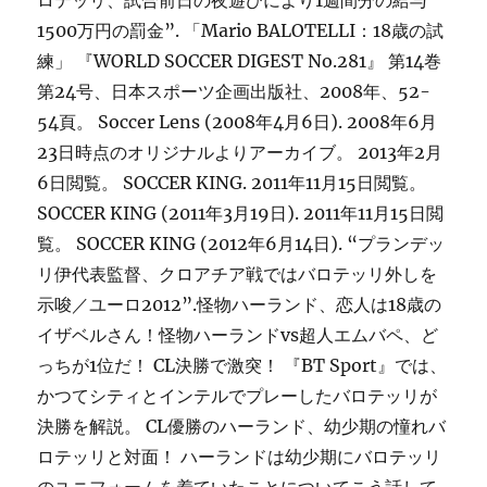
ロテッリ、試合前日の夜遊びにより1週間分の給与
1500万円の罰金”. 「Mario BALOTELLI：18歳の試
練」 『WORLD SOCCER DIGEST No.281』 第14巻
第24号、日本スポーツ企画出版社、2008年、52-
54頁。 Soccer Lens (2008年4月6日). 2008年6月
23日時点のオリジナルよりアーカイブ。 2013年2月
6日閲覧。 SOCCER KING. 2011年11月15日閲覧。
SOCCER KING (2011年3月19日). 2011年11月15日閲
覧。 SOCCER KING (2012年6月14日). “プランデッ
リ伊代表監督、クロアチア戦ではバロテッリ外しを
示唆／ユーロ2012”.怪物ハーランド、恋人は18歳の
イザベルさん！怪物ハーランドvs超人エムバペ、ど
っちが1位だ！ CL決勝で激突！ 『BT Sport』では、
かつてシティとインテルでプレーしたバロテッリが
決勝を解説。 CL優勝のハーランド、幼少期の憧れバ
ロテッリと対面！ ハーランドは幼少期にバロテッリ