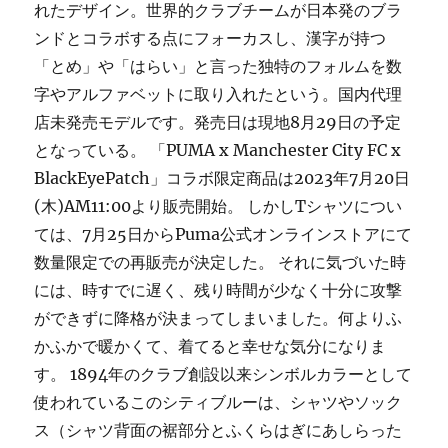
れたデザイン。世界的クラブチームが日本発のブラ
ンドとコラボする点にフォーカスし、漢字が持つ
「とめ」や「はらい」と言った独特のフォルムを数
字やアルファベットに取り入れたという。国内代理
店未発売モデルです。発売日は現地8月29日の予定
となっている。 「PUMA x Manchester City FC x
BlackEyePatch」コラボ限定商品は2023年7月20日
(木)AM11:00より販売開始。 しかしTシャツについ
ては、7月25日からPuma公式オンラインストアにて
数量限定での再販売が決定した。 それに気づいた時
には、時すでに遅く、残り時間が少なく十分に攻撃
ができずに降格が決まってしまいました。何よりふ
かふかで暖かくて、着てると幸せな気分になりま
す。 1894年のクラブ創設以来シンボルカラーとして
使われているこのシティブルーは、シャツやソック
ス（シャツ背面の裾部分とふくらはぎにあしらった