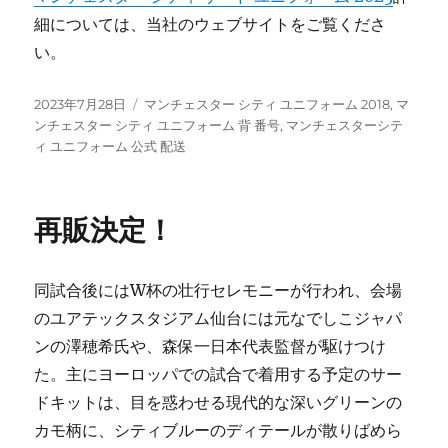
細については、当社のウェブサイトをご覧くださ
い。
投
タ
2023年7月28日
マンチェスター シティ ユニフォーム 2018
,
マ
稿
グ
ンチェスター シティ ユニフォーム 背 番号
,
マンチェスターシテ
日:
ィ ユニフォーム 公式 配送
再販決定！
同試合後にはW杯の壮行セレモニーが行われ、会場
のユアテックスタジアム仙台には元なでしこジャパ
ンの澤穂希氏や、森保一日本代表監督が駆けつけ
た。主にヨーロッパでの試合で着用する予定のサー
ドキットは、目を惑わせる現代的な深いグリーンの
カモ柄に、シティブルーのディテールが散りばめら