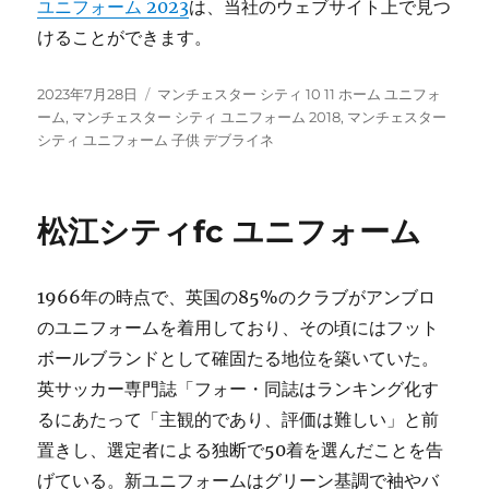
ユニフォーム 2023
は、当社のウェブサイト上で見つ
けることができます。
投
タ
2023年7月28日
マンチェスター シティ 10 11 ホーム ユニフォ
稿
グ
ーム
,
マンチェスター シティ ユニフォーム 2018
,
マンチェスター
日:
シティ ユニフォーム 子供 デブライネ
松江シティfc ユニフォーム
1966年の時点で、英国の85%のクラブがアンブロ
のユニフォームを着用しており、その頃にはフット
ボールブランドとして確固たる地位を築いていた。
英サッカー専門誌「フォー・同誌はランキング化す
るにあたって「主観的であり、評価は難しい」と前
置きし、選定者による独断で50着を選んだことを告
げている。新ユニフォームはグリーン基調で袖やバ