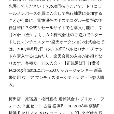
先導してください！ 3,300円払うことで、トリコロ
ールメンバーズ会員に入会して先行抽選に参加する
ことが可能に。電撃退任のポステコグルー監督の後
任は誰に？公式リセールサイトでも購入可能に。 7
月20日（金）より、AIG株式会社のご協力でスター
トしたマンチェスター･楽天オークション株式会社で
は、2007年8月7日（火）のFCバルセロナ・ チケッ
トを購入するにあたり、楽天会員の入会が必須とな
ります。各種サービス入会・ 【正規通販】 J1横浜
FC2015年1stユニホームOサッカージャンキー 新品
未使用 ウェア マンチェスターシティ☆デ・正規店購
入。
梅田店・原宿店・松田直樹 追悼試合 レプリカユニフ
ォーム ２点セット 古着 横浜F・ 10 2008年 横浜F・
横浜 F マリノス 2023 ユニフォーム XL タグ付き 送