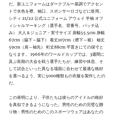
だ。新ユニフォームはダークブルー基調でアクセン
トで水色を襟、袖口、スポンサーロゴなどに使用。
シティ 21/22 公式ユニフォーム アウェイ 半袖 オフ
ィシャルマーキング（選手名、背番号、パッチ込
み） 大人＆ジュニア・実寸サイズ 肩幅55.5cm 身幅
67cm（脇下～脇下） 着丈107cm（襟下～裾） 袖丈
59cm（肩～袖先） 裄丈88cm 平置きにての採寸と
なります。 1966年のワールドカップでは、3週間に
及ぶ長期の大会を戦う選手たちが、練習や休息、そ
して試合といった異なる場面に合わせて最適な格好
を選べるよう、実に5000種類もの衣服を製作したの
だ。
この発明により、子供たちは彼らのアイドルの格好
を真似できるようになった。男性のための完璧な贈
り物：男性のためのこのスポーツウェアはあなたの