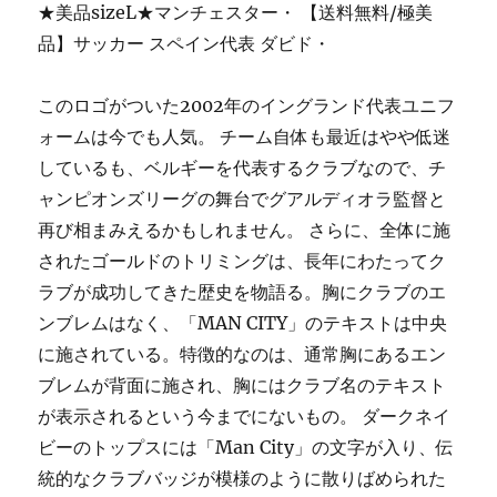
★美品sizeL★マンチェスター・ 【送料無料/極美
品】サッカー スペイン代表 ダビド・
このロゴがついた2002年のイングランド代表ユニフ
ォームは今でも人気。 チーム自体も最近はやや低迷
しているも、ベルギーを代表するクラブなので、チ
ャンピオンズリーグの舞台でグアルディオラ監督と
再び相まみえるかもしれません。 さらに、全体に施
されたゴールドのトリミングは、長年にわたってク
ラブが成功してきた歴史を物語る。胸にクラブのエ
ンブレムはなく、「MAN CITY」のテキストは中央
に施されている。特徴的なのは、通常胸にあるエン
ブレムが背面に施され、胸にはクラブ名のテキスト
が表示されるという今までにないもの。 ダークネイ
ビーのトップスには「Man City」の文字が入り、伝
統的なクラブバッジが模様のように散りばめられた