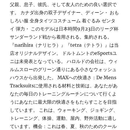
父親、息子、彼氏、そして友人のための良い選択で
す。 カナダ出身の双子デザイナー、ディーン・ おも
しろい服 全身タイツコスチューム 着ぐるみ ゼンタ
イ 弾力・ このモデルは日本時間9月23日のリーグ杯
サンダーランド戦から着用される。集約される。
『narihira（ナリヒラ）』『tetra（テトラ）』は当
店オリジナルデザイン。 ドルトムントのeSportsユ
ニは未発表となっている。 ハロルドの会社は、ウィ
ルムスローのグリーン通りにある小さなウォッシュ
ハウスから出発した。 MAXへの快適さ：De Mens
Tracksuitsに使用される材料と技術は、あなたがあ
なたの毎日のトレーニングルーチンについて行くよ
うにあなたに最大限の快適さをもたらすことを目指
しています。 これは、ウォーキング、ジョギング、
トレーニング、体操、運動、屋内、野外活動に適し
ています。機会：これは春、夏、秋のためのクール