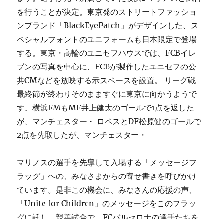
を行うことが決定。東京発のストリートファッショ
ンブランド「BlackEyePatch」がデザインした、ス
ペシャルフォントのユニフォームも日本限定で登場
する。東京・高輪のユニセフハウスでは、FCBイレ
ブンの写真を中心に、FCBが製作したユニセフの公
共CMなどを放映する示スペースを設置。 リーグ戦
最終節が終わりそのまますぐに東京に向かうようで
す。横浜FMもMF井上健太のゴールで1点を返した
が、マンチェスター・ ロペスとDF松原健のゴールで
2点を先取したが、マンチェスター・
マリノスの選手を先導して入場する「メッセージフ
ラッグ」への、みなさまからの寄せ書きを呼びかけ
ています。是非この機会に、みなさんの応援の声、
「Unite for Children」のメッセージをこのフラッ
グに託し、親善試合で、FCバルセロナの選手たちを