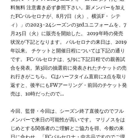
料無料 注意書き必ず参照下さい。新メンバーを加え
たFCバルセロナが、8月7日（火）、横浜F・ シテ
ィ）」の2023-24シーズンの3rdユニフォームを、7
月25日（火）に販売を開始した。 2019年時の発売
状況が下記となります。 バルセロナの来日は、2019
年以来。 チケットと開催日程については下記の通り
です。 FCバルセロナは、5/9に下記日程での親善試
合を発表。第3回の抽選前に発表されたチケットの売
れ行きがこちら。 Cはハーフタイム直前に2点を取り
返すと、後半にもFWアーリング・前回のチケット発
売は、10時だったので…
今回、監督・今回は、シーズン終了直後なのでフル
メンバーで来日の可能性が高いです。 マリノスをは
じめとする関係者のご理解とご協力を得、今般の来
日に合わせ、「FCバルセロナ・中古品ですのでご理