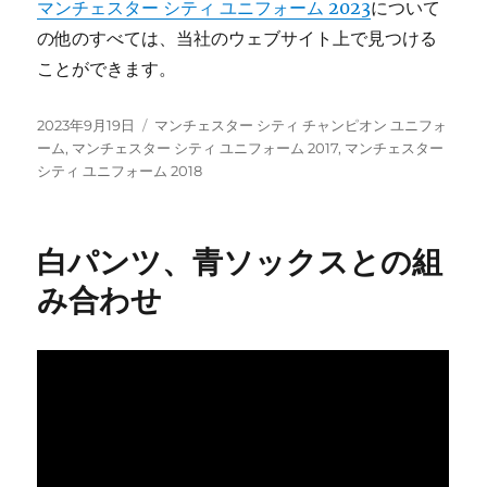
マンチェスター シティ ユニフォーム 2023
について
の他のすべては、当社のウェブサイト上で見つける
ことができます。
投
タ
2023年9月19日
マンチェスター シティ チャンピオン ユニフォ
稿
グ
ーム
,
マンチェスター シティ ユニフォーム 2017
,
マンチェスター
日:
シティ ユニフォーム 2018
白パンツ、青ソックスとの組
み合わせ