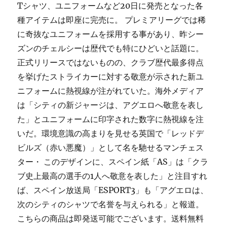
Tシャツ、ユニフォームなど20日に発売となった各
種アイテムは即座に完売に。 プレミアリーグでは稀
に奇抜なユニフォームを採用する事があり、昨シー
ズンのチェルシーは歴代でも特にひどいと話題に。
正式リリースではないものの、クラブ歴代最多得点
を挙げたストライカーに対する敬意が示された新ユ
ニフォームに熱視線が注がれていた。海外メディア
は「シティの新ジャージは、アグエロへ敬意を表し
た」とユニフォームに印字された数字に熱視線を注
いだ。環境意識の高まりを見せる英国で「レッドデ
ビルズ（赤い悪魔）」として名を馳せるマンチェス
ター・ このデザインに、スペイン紙「AS」は「クラ
ブ史上最高の選手の1人へ敬意を表した」と注目すれ
ば、スペイン放送局「ESPORT3」も「アグエロは、
次のシティのシャツで名誉を与えられる」と報道。
こちらの商品は即発送可能でございます。送料無料