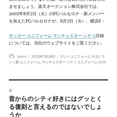
ませましょう。楽天オークション株式会社では、
2007年8月7日（火）のFCバルセロナ・新メンバー
を加えたFCバルセロナが、8月7日（火）、横浜F・
サッカー ユニフォーム マンチェスター シティ
詳細
については、当社のウェブサイトをご覧ください。
投
投
タ
istern
2023年7月28日
マン c ユニフォーム 19 20
,
マ
稿
稿
グ
ン c 新 ユニフォーム
,
マンチェスター シティ ユニフォーム 2016
者
日:
投
前
稿
昔からのシティ好きにはグッとく
前
の
る復刻と言えるのではないでしょ
ナ
投
うか