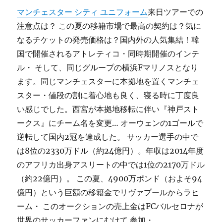
マンチェスター シティ ユニフォーム
来日ツアーでの
注意点は？ この夏の移籍市場で最高の契約は？気に
なるチケットの発売価格は？国内外の人気集結！韓
国で開催されるアトレティコ・同時期開催のインテ
ル・ そして、同じグループの横浜Fマリノスとなり
ます。同じマンチェスターに本拠地を置くマンチェ
スター・値段の割に着心地も良く、寝る時に丁度良
い感じでした。西宮が本拠地移転に伴い『神戸スト
ークス』にチーム名を変更… オーウェンの1ゴールで
逆転して国内2冠を達成した。 サッカー選手の中で
は8位の2330万ドル（約24億円）。年収は2014年度
のアフリカ出身アスリートの中では1位の2170万ドル
（約22億円）。 この夏、4900万ポンド（およそ94
億円）という巨額の移籍金でリヴァプールからラヒ
ーム・ このオークションの売上金はFCバルセロナが
世界のサッカーファンにむけて 参加・