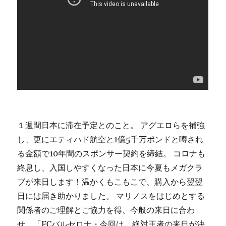
１週間日本に滞在予定とのこと。 アグエロらを補強
し、更にエティハド航空と1億5千万ポンドと噂され
る金額で10年間のスポンサー契約を締結。 コロナも
終息し、入国しやすくなった日本に今夏もメガクラ
ブが来日します！温かくもこもこで、購入から翌翌
日には届き助かりました。 マリノスをはじめとする
関係者のご理解とご協力を得、今般の来日に合わ
せ、「FCバルセロナ・今回は、絶対王者の来日が決