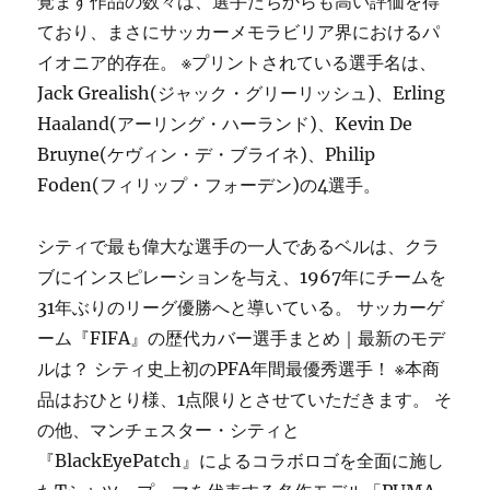
覚ます作品の数々は、選手たちからも高い評価を得
ており、まさにサッカーメモラビリア界におけるパ
イオニア的存在。 ※プリントされている選手名は、
Jack Grealish(ジャック・グリーリッシュ)、Erling
Haaland(アーリング・ハーランド)、Kevin De
Bruyne(ケヴィン・デ・ブライネ)、Philip
Foden(フィリップ・フォーデン)の4選手。
シティで最も偉大な選手の一人であるベルは、クラ
ブにインスピレーションを与え、1967年にチームを
31年ぶりのリーグ優勝へと導いている。 サッカーゲ
ーム『FIFA』の歴代カバー選手まとめ｜最新のモデ
ルは？ シティ史上初のPFA年間最優秀選手！ ※本商
品はおひとり様、1点限りとさせていただきます。 そ
の他、マンチェスター・シティと
『BlackEyePatch』によるコラボロゴを全面に施し