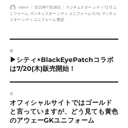
投
投
タ
istern
2023年7月28日
マンチェスター シティ 12 13 ユ
稿
稿
グ
ニフォーム
,
マンチェスター シティ ユニフォーム 15 16
,
マンチェ
者
日:
スター シティ ユニフォーム 限定
投
前
稿
▶シティ×BlackEyePatchコラボ
前
の
は7/20(木)販売開始！
ナ
投
ビ
稿:
ゲ
次
オフィシャルサイトではゴールド
次
ー
の
と言っていますが、どう見ても黄色
シ
投
のアウェーGKユニフォーム
稿: