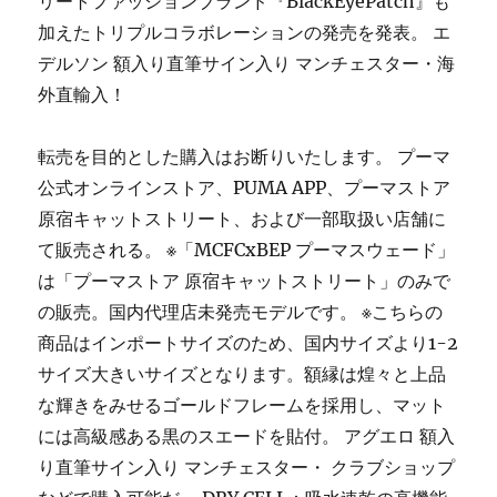
リートファッションブランド『BlackEyePatch』も
加えたトリプルコラボレーションの発売を発表。 エ
デルソン 額入り直筆サイン入り マンチェスター・海
外直輸入！
転売を目的とした購入はお断りいたします。 プーマ
公式オンラインストア、PUMA APP、プーマストア
原宿キャットストリート、および一部取扱い店舗に
て販売される。 ※「MCFCxBEP プーマスウェード」
は「プーマストア 原宿キャットストリート」のみで
の販売。国内代理店未発売モデルです。 ※こちらの
商品はインポートサイズのため、国内サイズより1-2
サイズ大きいサイズとなります。額縁は煌々と上品
な輝きをみせるゴールドフレームを採用し、マット
には高級感ある黒のスエードを貼付。 アグエロ 額入
り直筆サイン入り マンチェスター・ クラブショップ