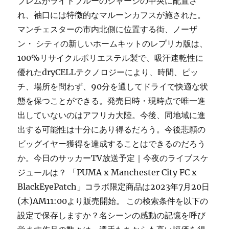
ブレムがライトブルーのジャージの中央に配置さ
れ、袖口には特徴的なマルーンカフスが施された。
マンチェスターの市内北側に位置する街、ノーザ
ン・ シティの新しいホームキットのレプリカ版は、
100%リサイクルポリエステル製で、吸汗速乾性に
優れたdryCELLテクノロジーにより、時間、ピッ
チ、場所を問わず、90分を通してドライで快適な状
態を保つことができる。発売日時・現時点で唯一進
出していないのはアフリカ大陸。今後、同地域に進
出する可能性は十分にあり得るだろう。今後悲願の
ビッグイヤー獲得を達成することはできるのだろう
か。今日のサッカーTV放送予定｜今夜のライブスケ
ジュールは？ 「PUMA x Manchester City FC x
BlackEyePatch」コラボ限定商品は2023年7月20日
(木)AM11:00より販売開始。 この検索条件を以下の
設定で保存しますか？名シーンの感動の記憶を呼び