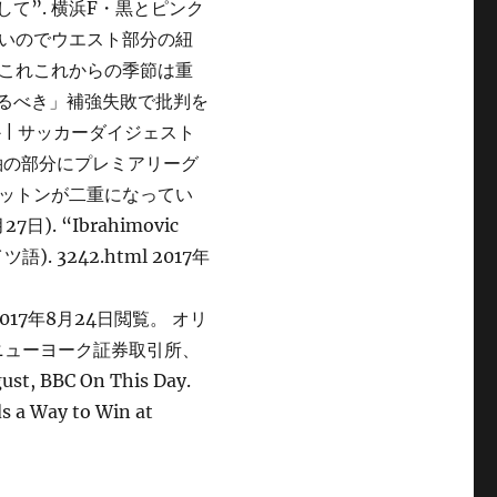
て”. 横浜F・黒とピンク
いのでウエスト部分の紐
これこれからの季節は重
めるべき」補強失敗で批判を
 | サッカーダイジェスト
、袖の部分にプレミアリーグ
ットンが二重になってい
7日). “Ibrahimovic
ドイツ語). 3242.html 2017年
tml 2017年8月24日閲覧。 オリ
、ニューヨーク証券取引所、
, BBC On This Day.
 a Way to Win at