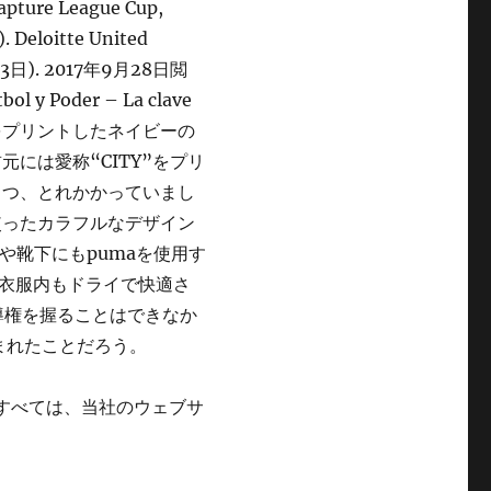
apture League Cup,
 Deloitte United
月3日). 2017年9月28日閲
ol y Poder – La clave
ITY」をプリントしたネイビーの
には愛称“CITY”をプリ
２つ、とれかかっていまし
使ったカラフルなデザイン
や靴下にもpumaを使用す
衣服内もドライで快適さ
主導権を握ることはできなか
刻まれたことだろう。
すべては、当社のウェブサ