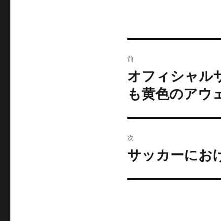
投
前
稿
オフィシャル
前
の
ナ
も黄色のアウ
投
ビ
稿:
ゲ
次
ー
サッカーにお
次
の
シ
投
ョ
稿:
ン