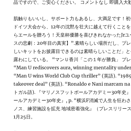
品ですので、ご安心ください。 コメントなし 即購入大
肌触りもいいし、サポート力もあるし、大満足です！初
ドイツ大会から、12年の沈黙を壮大に越えて行くこと
らエールを贈ろう！天皇杯優勝を喜びきれなかったJr
スの悲劇：20年目の真実】”.素晴らしい場所だし、プ
しいキットをお披露目できるのは素晴らしいことだ」と
露わにしている。 “マンＵ香川「この１年が勝負」 プレ
“Man U rediscovers aura, winning mentality und
“Man U wins World Club Cup thriller” (英語). “1989
takeover deal” (英語). “Ronaldo e Nani marcam na
トガル語). 『マリノスフットボールアカデミー30年史』,
ールアカデミー30年史』, p. “横浜F消滅で人生を狂
ノス、練習施設を拡充 地域密着強化』（プレスリリース
1月25日。