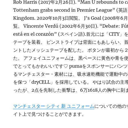
Rob Harris (2017年2月26日). “Man U rebounds to c
Tottenham grabs second in Premier League” (英語).
Kingdom. 2020年10月3日閲覧。 J’s Goal (2008年6
覧。 Vincente Verdú (2002年6月30日). “Debate: Fútb
está en el corazón” (スペイン語).首元には「C
テープを装着。 ピンストライプは背面にもあしらい、首元
ントしたメッシュテープを配した。 ボタンが最初から
た。 アフェイユニフォームは、黒ベースに黄色や青を
でとってもかわいいです♡ pumaをスポンサーにパンツ
るマンチェスター・素材には、吸水速乾機能で運動中の
を保つ「dryCELL」を採用している。 やはり試合の
ったが、2点を先制した衝撃は、6万1618人の胸中に
マンチェスター シティ 新 ユニフォーム
についての他の
イト上で見つけることができます。