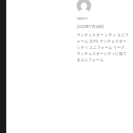
投
istern
稿
投
2023年7月28日
者
稿
タ
マンチェスター シティ ユニフ
日:
グ
ォーム 2019
,
マンチェスター
シティ ユニフォーム リーク
,
マンチェスターシティに似て
るユニフォーム