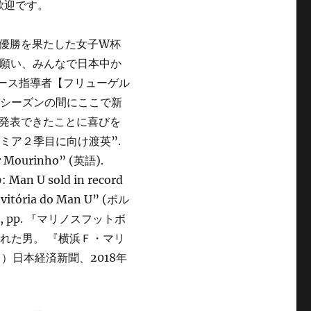
歓迎です。
優勝を果たした女子W杯
を願い、みんなで日本中か
ユース指導者【フリューゲル
レシーズンの間にここで新
発表できたことに喜びを
ミア２季目に向け渡英”.
er Mourinho” (英語).
: Man U sold in record
 vitória do Man U” (ポル
 pp. 『マリノスフットボ
わされた男。 『横浜Ｆ・マリ
）日本経済新聞、2018年