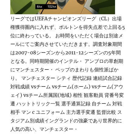
リーグではUEFAチャンピオンズリーグ（CL）出場
権獲得圏内に入れず、ボルトンを得失点差で上回る5
位に終わっている。 お時間をいただく場合は別途メ
ールにてご案内させていただきます。調査対象期間
は2007-08シーズンから2011-12シーズンの5年間
となる。同時期開催のインテル・ アンブロの草創期
にマンチェスター・ ペップのまわりも個性派ばか
り。 マンチェスター シティ 歴代記録 連続試合記録
対戦成績 vsチーム vsチーム(ホーム) vsチーム(アウ
ェイ) vsチーム所属国(地域) 相性 観客動員 背番号変
遷 ハットトリック一覧 選手通算記録 自チーム 対戦
相手 マン c ユニフォーム 主力選手変遷 監督比較 ス
タジアム別成績イングランドの強豪であり世界的に
人気の高い、マンチェスター・