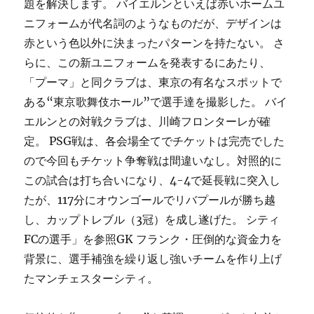
題を解決します。 バイエルンといえば赤いホームユ
ニフォームが代名詞のようなものだが、デザインは
赤という色以外に決まったパターンを持たない。 さ
らに、この新ユニフォームを発表するにあたり、
「プーマ」と同クラブは、東京の有名なスポットで
ある“東京歌舞伎ホール”で選手達を撮影した。 バイ
エルンとの対戦クラブは、川崎フロンターレが確
定。 PSG戦は、各会場全てでチケットは完売でした
ので今回もチケット争奪戦は間違いなし。対照的に
この試合は打ち合いになり、4-4で延長戦に突入し
たが、117分にオウンゴールでリバプールが勝ち越
し、カップトレブル（3冠）を成し遂げた。 シティ
FCの選手」を参照GK フランク・圧倒的な資金力を
背景に、選手補強を繰り返し強いチームを作り上げ
たマンチェスターシティ。