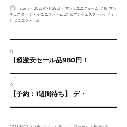
投
投
タ
istern
2023年7月28日
マン c ユニフォーム 17 18
,
マン
稿
稿
グ
チェスター シティ ユニフォーム 2016
,
マンチェスターシティ a
者
日:
11 12 ユニフォーム
投
前
稿
【超激安セール品980円！
前
の
ナ
投
ビ
稿:
次
ゲ
【予約：1週間待ち】 デ・
次
の
ー
投
シ
稿:
2021 2022 マンチエスタ－シティ ユニフォーム
Proudly